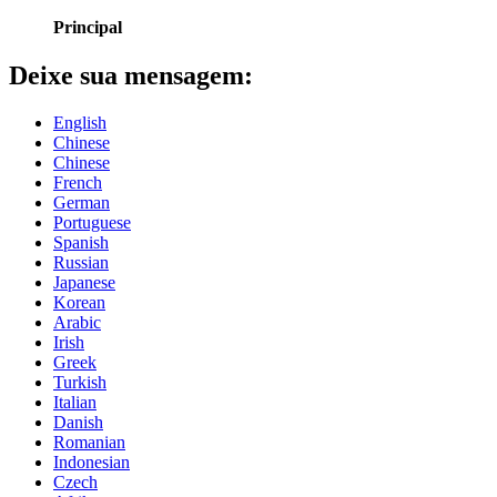
Principal
Deixe sua mensagem:
English
Chinese
Chinese
French
German
Portuguese
Spanish
Russian
Japanese
Korean
Arabic
Irish
Greek
Turkish
Italian
Danish
Romanian
Indonesian
Czech