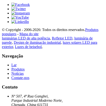
© Copyright - 2006-2026: Todos os direitos reservados.
Produtos
populares
-
Mapa do site
luminárias LED de alta potência
,
Refletor LED
,
luminária de
parede
,
Design de iluminação industrial
,
luzes solares LED para
exterior
,
Luzes de beisebol
,
Navegação
Lar
Produtos
Notícias
Contate-nos
Contato
Nº 507, 4ª Rua Gangbei,
Parque Industrial Moderno Norte,
Chengdu, China 611731