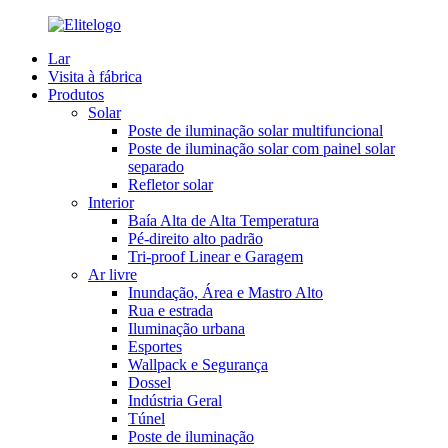
Lar
Visita à fábrica
Produtos
Solar
Poste de iluminação solar multifuncional
Poste de iluminação solar com painel solar
separado
Refletor solar
Interior
Baía Alta de Alta Temperatura
Pé-direito alto padrão
Tri-proof Linear e Garagem
Ar livre
Inundação, Área e Mastro Alto
Rua e estrada
Iluminação urbana
Esportes
Wallpack e Segurança
Dossel
Indústria Geral
Túnel
Poste de iluminação