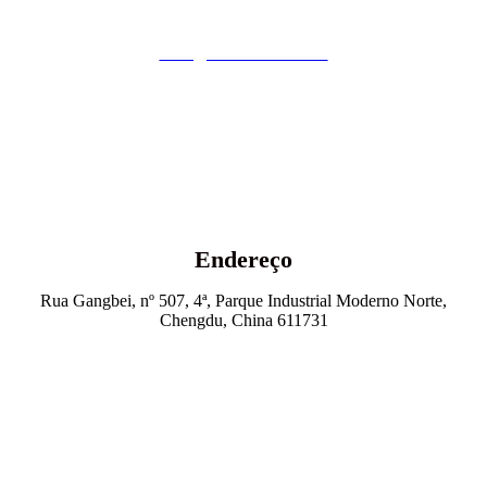
E-mail
hello@elitesemicon.com
Escritório
+86 28 6549 2384
Endereço
Rua Gangbei, nº 507, 4ª, Parque Industrial Moderno Norte,
Chengdu, China 611731